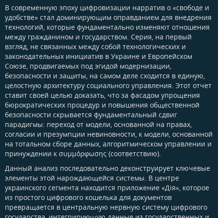
В современную эпоху цифровизации нарратив о «свободе и
удобстве» стал доминирующим оправданием для внедрения
технологий, которые фундаментально изменяют отношения
между гражданином и государством. Серия, на первый
взгляд, не связанных между собой технологических и
законодательных инициатив в Украине и Европейском
Союзе, продвигаемых под эгидой модернизации,
безопасности и защиты, на самом деле сходится в единую,
целостную архитектуру социального управления. Этот отчет
ставит своей целью доказать, что за фасадом упрощения
бюрократических процедур и повышения общественной
безопасности скрывается фундаментальный сдвиг
парадигмы: переход от модели, основанной на правах,
согласии и презумпции невиновности, к модели, основанной
на тотальном сборе данных, алгоритмическом управлении и
принуждении к συμμόρφωσης (соответствию).
Данный анализ последовательно деконструирует ключевые
элементы этой нарождающейся системы. В центре
украинского сегмента находится приложение «Дія», которое
из простого цифрового кошелька для документов
превращается в центральную нервную систему цифрового
государства, интегрирующую данные из государственных и