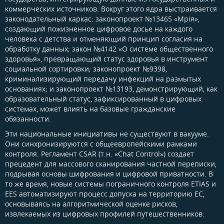
коммерческих источников. Вокруг этого ядра выстраивается
законодательный каркас: законопроект №13465 «Мрія»,
создающий пожизненное цифровое досье на каждого
человека с детства и отменяющий принцип согласия на
обработку данных; закон №4142 «О системе общественного
здоровья», превращающий статус здоровья в инструмент
социальной сортировки; законопроект №9398,
криминализирующий передачу инфекций на размытых
основаниях; и законопроект №13193, демонстрирующий, как
образовательный статус, зафиксированный в цифровых
системах, может влиять на базовые гражданские
обязанности.
Эти национальные инициативы не существуют в вакууме.
Они синхронизируются с общеевропейскими рамками
контроля. Регламент CSAR (т.н. «Chat Control») создает
прецедент для массового сканирования частной переписки,
подрывая основы шифрования и цифровой приватности. В
то же время, новые системы пограничного контроля ETIAS и
EES автоматизируют процесс допуска на территорию ЕС,
основываясь на алгоритмической оценке рисков,
извлекаемых из цифровых профилей путешественников.