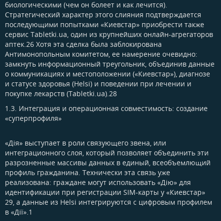
биологическими (чем он болеет и как лечится).
Стратегический характер этого слияния подтверждается
последующими попытками «Киевстар» приобрести также
сервис Tabletki.ua, один из крупнейших онлайн-агрегаторов
аптек.26 Хотя эта сделка была заблокирована
Антимонопольным комитетом, ее намерение очевидно:
замкнуть информационный треугольник, объединив данные
о коммуникациях и местоположении («Киевстар»), диагнозе
и статусе здоровья (Helsi) и поведении при лечении и
покупке лекарств (Tabletki.ua).28
1.3. Интеграция и операционная совместимость: создание
«суперпрофиля»​
«Дія» выступает в роли связующего звена, или
интеграционного слоя, который позволяет объединить эти
разрозненные массивы данных в единый, всеобъемлющий
профиль гражданина. Технически эта связь уже
реализована: граждане могут использовать «Дію» для
идентификации при регистрации SIM-карты у «Киевстар»
29, а данные из Helsi интегрируются с цифровым профилем
в «Дії».1