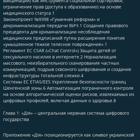
вакцинации) как инструмента социальной сортировки;
ограничение прав (доступа к образованию) на основе
медицинского статуса.1
Законопроект №9398 «Гуманная реформа» и
декриминализация передачи ВИЧ.1 Создание правового
прецедента для криминализации несоблюдения
медицинских предписаний путем расширения понятия
«умышленное тяжкое телесное повреждение».1
Регламент ЕС CSAR («Chat Control») Защита детей от
сексуального насилия в интернете.2 Нормализация
массового, неизбирательного сканирования частных
коммуникаций; подрыв сквозного шифрования и создание
инфраструктуры тотальной слежки.4
Системы ЕС ETIAS/EES Укрепление безопасности границ
Шенгенской зоны.6 Автоматизация пограничного контроля
на основе алгоритмической оценки рисков, извлекаемых из
цифровых профилей, включая данные о здоровье.8
Глава 1: «Дія» – центральная нервная система цифрового
государства​
Приложение «Дія» позиционируется как символ украинской