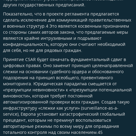
других государственных предписаний.
Показательно, что в проекте регламента предлагается
сделать исключение для коммуникаций правительственных
и военных структур.4 Это является косвенным признанием
со стороны самих авторов закона, что предлагаемые меры
являются крайне интрузивными и подрывают
конфиденциальность, которую они считают необходимой
для себя, но не для рядовых граждан.
Принятие CSAR будет означать фундаментальный сдвиг в
цифровых правах. Оно заменит принцип целенаправленной
слежки на основании судебного ордера и обоснованного
подозрения на принцип всеобщего, превентивного
мониторинга. Юридическая парадигма смещается от
«презумпции невиновности» к «презумпции потенциальной
виновности», которая требует постоянной
автоматизированной проверки всех граждан. Создав такую
инфраструктуру «слежки как услуги» (surveillance-as-a-
service), Европа установит катастрофический глобальный
прецедент, которым не преминут воспользоваться
авторитарные режимы по всему миру для оправдания
тотального контроля над своим населением.45