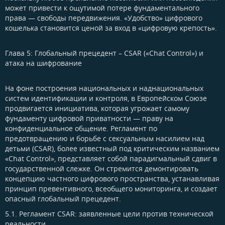
может привести к ощутимой потере фундаментального
права — свободы передвижения. «Удобство» цифрового
кошелька становится ценой за вход в «цифровую крепость».
Глава 5: Глобальный прецедент – CSAR («Chat Control») и
атака на шифрование​
На фоне построения национальных и наднациональных
систем идентификации и контроля, в Европейском Союзе
продвигается инициатива, которая угрожает самому
фундаменту цифровой приватности — праву на
конфиденциальное общение. Регламент по
предотвращению и борьбе с сексуальным насилием над
детьми (CSAR), более известный под критическим названием
«Chat Control», представляет собой парадигмальный сдвиг в
государственной слежке. Он стремится демонтировать
концепцию частного цифрового пространства, устанавливая
принцип превентивного, всеобщего мониторинга, и создает
опасный глобальный прецедент.
5.1. Регламент CSAR: заявленные цели против технической
реальности​