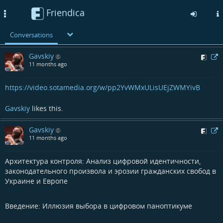
Friendica
Toggle
navigation
Conversations
Skip
Gavskiy
to
11 months ago
main
content
https://video.sotamedia.org/w/pp2YvWMxULisUEjZWMYivB
Gavskiy
likes this.
Gavskiy
11 months ago
Архитектура контроля: Анализ цифровой идентичности,
законодательного произвола и эрозии гражданских свобод в
Украине и Европе​
Введение: Иллюзия выбора в цифровом паноптикуме​