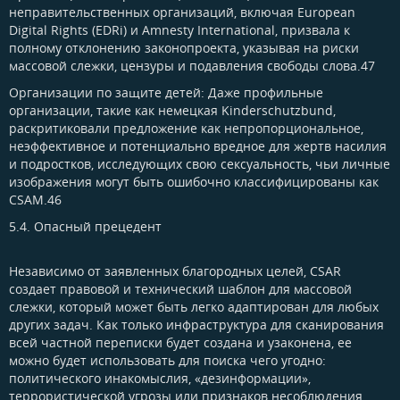
неправительственных организаций, включая European
Digital Rights (EDRi) и Amnesty International, призвала к
полному отклонению законопроекта, указывая на риски
массовой слежки, цензуры и подавления свободы слова.47
Организации по защите детей: Даже профильные
организации, такие как немецкая Kinderschutzbund,
раскритиковали предложение как непропорциональное,
неэффективное и потенциально вредное для жертв насилия
и подростков, исследующих свою сексуальность, чьи личные
изображения могут быть ошибочно классифицированы как
CSAM.46
5.4. Опасный прецедент​
Независимо от заявленных благородных целей, CSAR
создает правовой и технический шаблон для массовой
слежки, который может быть легко адаптирован для любых
других задач. Как только инфраструктура для сканирования
всей частной переписки будет создана и узаконена, ее
можно будет использовать для поиска чего угодно:
политического инакомыслия, «дезинформации»,
террористической угрозы или признаков несоблюдения