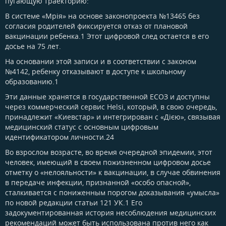
пугающую траекторию:
В системе «Мрія» на основе законопроекта №13465 без
согласия родителей фиксируется отказ от плановой
вакцинации ребенка.1 Этот цифровой след остается в его
досье на 75 лет.
На основании этой записи и в соответствии с законом
№4142, ребенку отказывают в доступе к школьному
образованию.1
Эти данные хранятся в государственной ЕСОЗ и доступны
через коммерческий сервис Helsi, который, в свою очередь,
принадлежит «Киевстар» и интегрирован с «Дією», связывая
медицинский статус с основным цифровым
идентификатором личности.24
Во взрослом возрасте, во время очередной эпидемии, этот
человек, имеющий в своем пожизненном цифровом досье
отметку о «нелояльности» к вакцинации, в случае обвинения
в передаче инфекции, признанной «особо опасной»,
сталкивается с пониженным порогом доказывания «умысла»
по новой редакции статьи 121 УК.1 Его
задокументированная история несоблюдения медицинских
рекомендаций может быть использована против него как