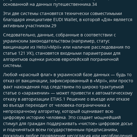
основанной на данных путешественника.34
Эти две системы становятся технически совместимыми
благодаря инициативе EUDI Wallet, в которой «Дія» является
активным участником.29
Следовательно, данные, собранные в соответствии с
украинским законодательством (например, статус
вакцинации из Helsi/«Мрії» или наличие расследования по
статье 121 УК), становятся входными параметрами для
алгоритмов оценки рисков европейской пограничной
системы.
Любой «красный флаг» в украинской базе данных — будь то
отказ от вакцинации, зафиксированный в «Мрії», или просто
факт нахождения под следствием по широко трактуемой
статье о «заражении» — может привести к автоматическому
отказу в авторизации ETIAS.1 Решение о въезде или отказе
во въезде переходит от человека-пограничника к
непрозрачному алгоритму, который оценивает всю
цифровую историю человека. Это создает мощнейший
стимул для граждан поддерживать «чистое» цифровое досье
и подчиняться всем государственным предписаниям,
поскольку любое проявление несогласия или несоблюдения